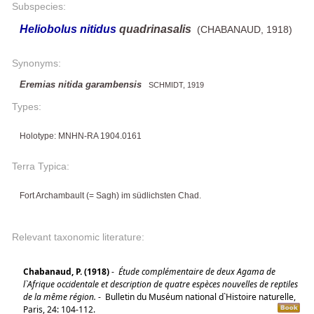
Subspecies:
Heliobolus nitidus
quadrinasalis
(CHABANAUD, 1918)
Synonyms:
Eremias nitida garambensis
SCHMIDT, 1919
Types:
Holotype: MNHN-RA 1904.0161
Terra Typica:
Fort Archambault (= Sagh) im südlichsten Chad.
Relevant taxonomic literature:
Chabanaud, P. (1918)
-
Étude complémentaire de deux Agama de
l`Afrique occidentale et description de quatre espèces nouvelles de reptiles
de la même région.
-
Bulletin du Muséum national d`Histoire naturelle,
Paris, 24: 104-112.