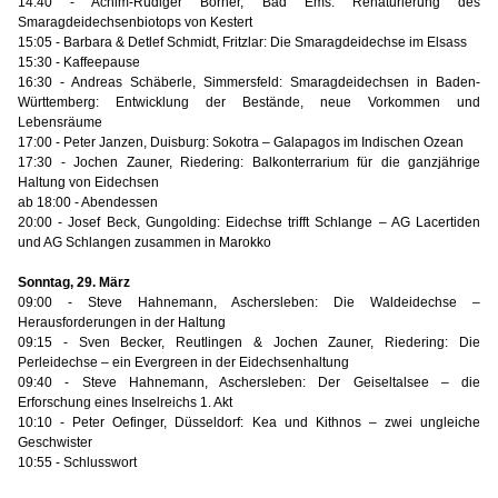
14:40 - Achim-Rüdiger Börner, Bad Ems: Renaturierung des
Smaragdeidechsenbiotops von Kestert
15:05 - Barbara & Detlef Schmidt, Fritzlar: Die Smaragdeidechse im Elsass
15:30 - Kaffeepause
16:30 - Andreas Schäberle, Simmersfeld: Smaragdeidechsen in Baden-
Württemberg: Entwicklung der Bestände, neue Vorkommen und
Lebensräume
17:00 - Peter Janzen, Duisburg: Sokotra – Galapagos im Indischen Ozean
17:30 - Jochen Zauner, Riedering: Balkonterrarium für die ganzjährige
Haltung von Eidechsen
ab 18:00 - Abendessen
20:00 - Josef Beck, Gungolding: Eidechse trifft Schlange – AG Lacertiden
und AG Schlangen zusammen in Marokko
Sonntag, 29. März
09:00 - Steve Hahnemann, Aschersleben: Die Waldeidechse –
Herausforderungen in der Haltung
09:15 - Sven Becker, Reutlingen & Jochen Zauner, Riedering: Die
Perleidechse – ein Evergreen in der Eidechsenhaltung
09:40 - Steve Hahnemann, Aschersleben: Der Geiseltalsee – die
Erforschung eines Inselreichs 1. Akt
10:10 - Peter Oefinger, Düsseldorf: Kea und Kithnos – zwei ungleiche
Geschwister
10:55 - Schlusswort