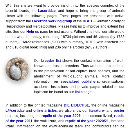
With this site we want to provide insight into the species complex of the
lacertid lizards, the
Lacertidae
, and hope to bring this group of animals
closer with the following pages. These pages are presented with active
support from the
Lacertids working group
of the
DGHT
- German Society of
Herpetology and Herpetoculture. Please help us to improve and extend this
site. See our
Help us
page for instructions. Without this help, our site would
not be what it is today, containing 18734 pictures and 46 videos (by 1733
authors), 16822 references (6903 with summary, 10702 with attached pdf
and 610 digital book links) and 236 online articles (by 82 authors).
Our
breeder list
shows the contact information of well-
known and trusted breeders. Thus we hope to contribute
to the preservation of our captive bred species, and the
abolishment of wild-caught animals. More contact
information on
specialized publishers
, organizations,
academic institutions and private pages related to our
topic can be found on our
links
page.
In addition to the printed magazine
DIE EIDECHSE
, the online magazine
L@certidae
and
online articles
, we also show our
literature
- and
poster
projects, including the
reptile of the year 2006
, the common lizard,
reptile
of the year 2011
, the wall lizard, and
reptile of the year 2020/21
, the sand
lizard. Information on the www.lacerta.de team and contributors can be