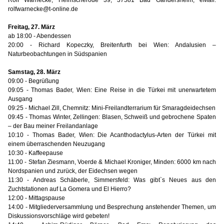
Rolf Warnecke, Helmscherode 39, 37581 Bad Gandersheim, eMail:
rolfwarnecke@t-online.de
Freitag, 27. März
ab 18:00 - Abendessen
20:00 - Richard Kopeczky, Breitenfurth bei Wien: Andalusien –
Naturbeobachtungen in Südspanien
Samstag, 28. März
09:00 - Begrüßung
09:05 - Thomas Bader, Wien: Eine Reise in die Türkei mit unerwartetem
Ausgang
09:25 - Michael Zill, Chemnitz: Mini-Freilandterrarium für Smaragdeidechsen
09:45 - Thomas Winter, Zellingen: Blasen, Schweiß und gebrochene Spaten
– der Bau meiner Freilandanlage
10:10 - Thomas Bader, Wien: Die Acanthodactylus-Arten der Türkei mit
einem überraschenden Neuzugang
10:30 - Kaffeepause
11:00 - Stefan Ziesmann, Voerde & Michael Kroniger, Minden: 6000 km nach
Nordspanien und zurück, der Eidechsen wegen
11:30 - Andreas Schäberle, Simmersfeld: Was gibt`s Neues aus den
Zuchtstationen auf La Gomera und El Hierro?
12:00 - Mittagspause
14:00 - Mitgliederversammlung und Besprechung anstehender Themen, um
Diskussionsvorschläge wird gebeten!