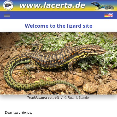
Welcome to the lizard site
Tropidosaura cottrelli /
© Ruan I. Stander
Dear lizard friends,