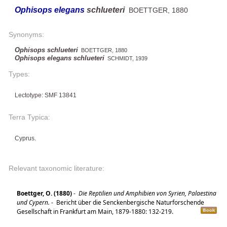
Ophisops elegans
schlueteri
BOETTGER, 1880
Synonyms:
Ophisops schlueteri
BOETTGER, 1880
Ophisops elegans schlueteri
SCHMIDT, 1939
Types:
Lectotype: SMF 13841
Terra Typica:
Cyprus.
Relevant taxonomic literature:
Boettger, O. (1880)
-
Die Reptilien und Amphibien von Syrien, Palaestina
und Cypern.
-
Bericht über die Senckenbergische Naturforschende
Gesellschaft in Frankfurt am Main, 1879-1880: 132-219.