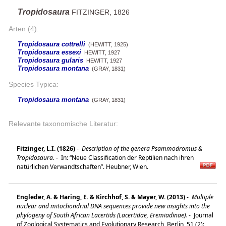
Tropidosaura
FITZINGER, 1826
Arten (4):
Tropidosaura cottrelli
(HEWITT, 1925)
Tropidosaura essexi
HEWITT, 1927
Tropidosaura gularis
HEWITT, 1927
Tropidosaura montana
(GRAY, 1831)
Species Typica:
Tropidosaura montana
(GRAY, 1831)
Relevante taxonomische Literatur:
Fitzinger, L.I. (1826)
-
Description of the genera Psammodromus &
Tropidosaura.
-
In: “Neue Classification der Reptilien nach ihren
natürlichen Verwandtschaften”. Heubner, Wien.
Engleder, A. & Haring, E. & Kirchhof, S. & Mayer, W. (2013)
-
Multiple
nuclear and mitochondrial DNA sequences provide new insights into the
phylogeny of South African Lacertids (Lacertidae, Eremiadinae).
-
Journal
of Zoological Systematics and Evolutionary Research, Berlin, 51 (2):