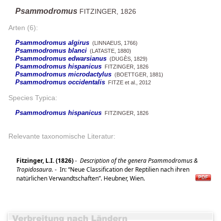
Psammodromus
FITZINGER, 1826
Arten (6):
Psammodromus algirus
(LINNAEUS, 1766)
Psammodromus blanci
(LATASTE, 1880)
Psammodromus edwarsianus
(DUGÈS, 1829)
Psammodromus hispanicus
FITZINGER, 1826
Psammodromus microdactylus
(BOETTGER, 1881)
Psammodromus occidentalis
FITZE et al., 2012
Species Typica:
Psammodromus hispanicus
FITZINGER, 1826
Relevante taxonomische Literatur:
Fitzinger, L.I. (1826)
-
Description of the genera Psammodromus &
Tropidosaura.
-
In: “Neue Classification der Reptilien nach ihren
natürlichen Verwandtschaften”. Heubner, Wien.