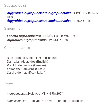
Subspecies (2):
Algyroides nigropunctatus nigropunctatus
DUMÉRIL & BIBRON,
1839
Algyroides nigropunctatus kephallithacius
KEYMAR, 1986
Synonyms:
Lacerta nigro-punctata
DUMÉRIL & BIBRON, 1839
Algiroides nigropunctatus
WERNER, 1894
Common names:
Blue-throated Keeled Lizard (English)
Dalmatian Algyroides (English)
Prachtkieleidechse (German)
Σαύρα της Ρούμελης (Greek)
L’algiroide magnifico (Italian)
Types:
nigropunctatus
: Holotype: MNHN-RA 2674
kephallithacius
: Holotype: not given in original description.