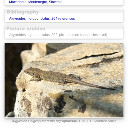
Macedonia
,
Montenegro
,
Slovenia
Algyroides nigropunctatus: 264 references
Algyroides nigropunctatus: 202 pictures (see subspecies level)
Algyroides nigropunctatus nigropunctatus
© 2013 Manfred Adler