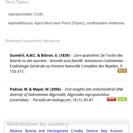
Terra Typica:
nigropunctatus
: Corfu.
kephallithacius
: Agios Atros near Poros (Πόρος), southeastern Kefalonia.
Relevant taxonomic literature:
Duméril, A.M.C. & Bibron, G. (1839)
-
Livre quatrième: De l`ordre des
lézards ou des sauriens - Seconde sous-famille. Autosaures Coelodontes.
-
Erpétologie Générale ou Histoire Naturelle Complète des Reptiles, 5:
153-317.
Podnar, M. & Mayer, W. (2006)
-
First insights into mitochondrial DNA
diversity of Dalmatinian Algyroides, Algyroides nigropunctatus
(Lacertidae).
-
Periodicum biologicum, 18 (1): 85-87.
Albania
,
Bosnia and Herzegovina
,
Croatia
,
Greece
,
Italy
,
Kosovo
,