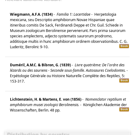
Wiegmann, A.F.A. (1834)
-
Familia 1: Lacertidae
-
Herpetologia
mexicana, seu Descriptio amphibiorum Novae Hispaniae quae
itineribus comitis De Sack, Ferdinandi Deppe et Chr. Guil. Schiede in
Museum zoologicum Berolinense pervenerunt. Pars prima saurorum
species amplectens, adjecto systematis saurorum prodromo,
additisque multis in hunc amphibiorum ordinem observationibus. C. G.
Luderitz, Berolini: 9-10.
Duméril, A.M.C. & Bibron, G. (1839)
-
Livre quatrième: De l`ordre des
lézards ou des sauriens - Seconde sous-famille. Autosaures Coelodontes.
-
Erpétologie Générale ou Histoire Naturelle Complète des Reptiles, 5:
153-317.
Lichtenstein, H. & Martens, E. von (1856)
-
Nomenclator reptilium et
amphibiorum musei zoologici Berolinensis.
-
Königlichen Akademie der
Wissenschaften, Berlin. 48 pp.