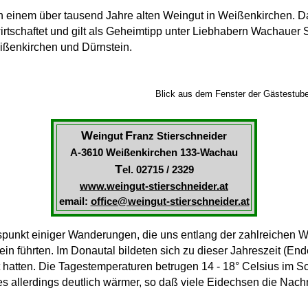
n einem über tausend Jahre alten Weingut in Weißenkirchen. D
wirtschaftet und gilt als Geheimtipp unter Liebhabern Wachaue
ißenkirchen und Dürnstein.
Blick aus dem Fenster der Gästestub
W
F
eingut
ranz Stierschneider
A-3610 Weißenkirchen 133-Wachau
T
el. 02715 / 2329
www.weingut-stierschneider.at
email:
office@weingut-stierschneider.at
unkt einiger Wanderungen, die uns entlang der zahlreichen W
in führten. Im Donautal bildeten sich zu dieser Jahreszeit (En
st hatten. Die Tagestemperaturen betrugen 14 - 18° Celsius im 
 allerdings deutlich wärmer, so daß viele Eidechsen die Nach