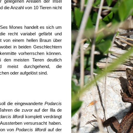
r gelegenen Arealen der Insel
nd die Anzahl von 10 Tieren nicht
e Ses Mones handelt es sich um
ie recht variabel gefärbt und
ht von einem hellen Braun über
wobei in beiden Geschlechtern
kenmitte vorherrschen können.
 den meisten Tieren deutlich
nd meist durchgehend, die
chen oder aufgelöst sind.
ll die eingewanderte
Podarcis
ahren die zuvor auf der Illa de
arcis lilfordi
komplett verdrängt
 Aussterben versursacht haben.
tion von
Podarcis lilfordi
auf der