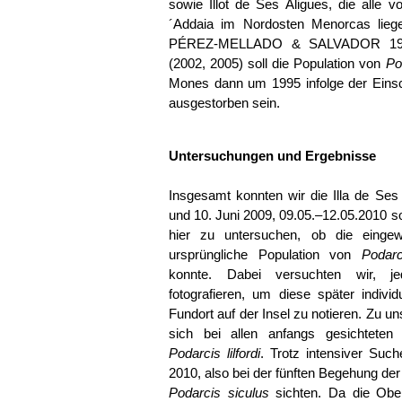
sowie Illot de Ses Àligues, die alle v
´Addaia im Nordosten Menorcas lie
PÉREZ-MELLADO & SALVADOR 19
(2002, 2005) soll die Population von
Pod
Mones dann um 1995 infolge der Ein
ausgestorben sein.
Untersuchungen und Ergebnisse
Insgesamt konnten wir die Illa de Se
und 10. Juni 2009, 09.05.–12.05.2010 s
hier zu untersuchen, ob die einge
ursprüngliche Population von
Podarci
konnte. Dabei versuchten wir, j
fotografieren, um diese später indivi
Fundort auf der Insel zu notieren. Zu 
sich bei allen anfangs gesichteten
Podarcis lilfordi
. Trotz intensiver Suc
2010, also bei der fünften Begehung der
Podarcis siculus
sichten. Da die Obe