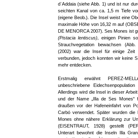
d`Addaia (siehe Abb. 1) und ist nur du
seichten Kanal von ca. 1,5 m Tiefe v
(eigene Beob.). Die Insel weist eine O
maximale Höhe von 16,32 m auf (
DE MENORCA 2007). Ses Mones ist größ
(Pistacia lentiscus)
, einigen Pinien s
Strauchvegetation bewachsen (Ab
(2002) war die Insel für einige Zeit
verbunden, jedoch konnten wir keine S
mehr entdecken.
Erstmalig erwähnt PEREZ-MEL
unbeschriebene Eidechsenpopulatio
Allerdings wird die Insel in dieser Arbei
und der Name „Illa de Ses Mones“ fäl
draußen vor der Hafeneinfahrt von Por
Carbó verwendet. Später wurden die 
Mones ohne nähere Erklärung zur Un
(EISENTRAUT, 1928) gestellt (P
Unterart bewohnt die Inseln Illa Gran