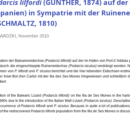
arcis lilfordi
(GÜNTHER, 1874) auf der 
Spanien) in Sympatrie mit der Ruinen
CHMALTZ, 1810)
ADZKI, November 2010
lation der Baleareneidechse
(Podarcis lilfordi)
auf der im Hafen von Port d`Addaia g
 durch die eingeschleppte Ruineneidechse
(Podarcis siculus)
verdrängt worden. N
ommen von
P. lilfordi
und
P. siculus
berichtet und die hier lebenden Eidechsen erstma
der Insel Illot d'en Carbó mit der Illa des Ses Mones hingewiesen und schließlich
iert.
ation of the Balearic Lizard
(Podarcis lilfordi)
on the Illa de Ses Mones in the harb
90s due to the introduction of the Italian Wall Lizard
(Podarcis siculus)
. Descriptio
 occurrence of
Podarcis lilfordi
and
P. siculus
. Because in quite a lot of publicatio
f the rediscovered Podarcis lilfordi population from the Illa de Ses Mones is discus