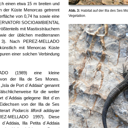
rch einen etwa 15 m breiten und
on der Küste Menorcas getrennt
Abb. 3:
Habitat auf der Illa des Ses M
Vegetation.
berfläche von 0,74 ha sowie eine
OBSERVATORI SOCIOAMBIENTAL
tenteils mit Mastixsträuchern
owie der üblichen mediterranen
b. 3). Nach PEREZ-MELLADO
 künstlich mit Menorcas Küste
puren einer solchen Verbindung
LADO (1989) eine kleine
n von der Illa de Ses Mones.
t „Isla de Port d`Addaia“ genannt
schlicherweise für die weiter
t d`Addaia gelegene Illot d`en
Eidechsen von der Illa de Ses
terart
Podarcis lilfordi addayae
EREZ-MELLADO 1997). Diese
 d´Addaia, Illa Petita d´Addaia