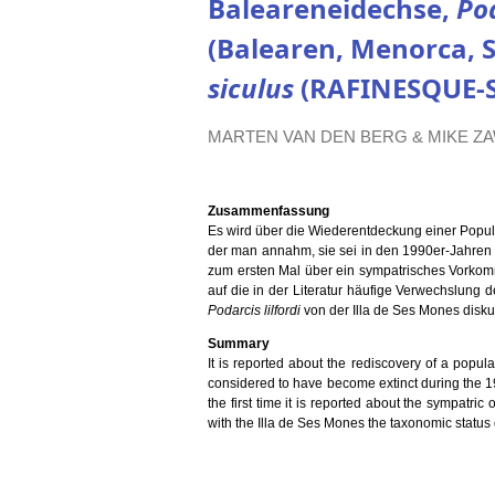
Baleareneidechse,
Pod
(Balearen, Menorca, 
siculus
(RAFINESQUE-S
MARTEN VAN DEN BERG & MIKE ZAW
Zusammenfassung
Es wird über die Wiederentdeckung einer Popu
der man annahm, sie sei in den 1990er-Jahren
zum ersten Mal über ein sympatrisches Vork
auf die in der Literatur häufige Verwechslung 
Podarcis lilfordi
von der Illa de Ses Mones diskut
Summary
It is reported about the rediscovery of a popul
considered to have become extinct during the 19
the first time it is reported about the sympatric
with the Illa de Ses Mones the taxonomic status o