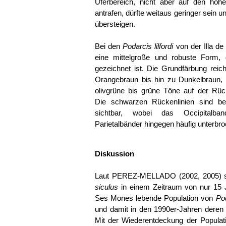
Uferbereich, nicht aber auf den höhe
antrafen, dürfte weitaus geringer sein u
übersteigen.
Bei den
Podarcis lilfordi
von der Illa d
eine mittelgroße und robuste Form, d
gezeichnet ist. Die Grundfärbung reic
Orangebraun bis hin zu Dunkelbraun, 
olivgrüne bis grüne Töne auf der Rüc
Die schwarzen Rückenlinien sind bei
sichtbar, wobei das Occipitalba
Parietalbänder hingegen häufig unterbro
Diskussion
Laut PEREZ-MELLADO (2002, 2005) so
siculus
in einem Zeitraum von nur 15 J
Ses Mones lebende Population von
Pod
und damit in den 1990er-Jahren deren
Mit der Wiederentdeckung der Popula