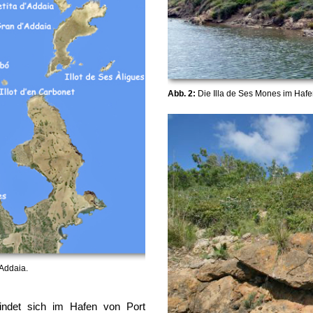
Abb. 2:
Die Illa de Ses Mones im Hafe
´Addaia.
indet sich im Hafen von Port