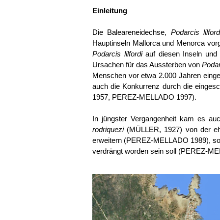
Einleitung
Die Baleareneidechse,
Podarcis lilford
Hauptinseln Mallorca und Menorca vorg
Podarcis lilfordi
auf diesen Inseln und k
Ursachen für das Aussterben von
Podarc
Menschen vor etwa 2.000 Jahren ein
auch die Konkurrenz durch die einges
1957, PEREZ-MELLADO 1997).
In jüngster Vergangenheit kam es au
rodriquezi
(MÜLLER, 1927) von der ehem
erweitern (PEREZ-MELLADO 1989), sowie
verdrängt worden sein soll (PEREZ-M