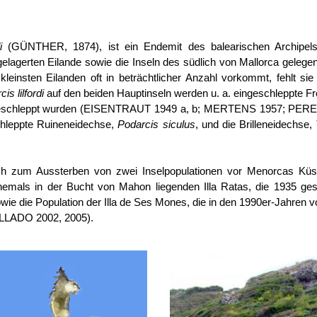
i
(GÜNTHER, 1874), ist ein Endemit des balearischen Archipels
elagerten Eilande sowie die Inseln des südlich von Mallorca geleg
leinsten Eilanden oft in beträchtlicher Anzahl vorkommt, fehlt si
is lilfordi
auf den beiden Hauptinseln werden u. a. eingeschleppte Fre
geschleppt wurden (EISENTRAUT 1949 a, b; MERTENS 1957; PER
chleppte Ruineneidechse,
Podarcis siculus
, und die Brilleneidechse,
ch zum Aussterben von zwei Inselpopulationen vor Menorcas Küs
als in der Bucht von Mahon liegenden Illa Ratas, die 1935 gesp
 die Population der Illa de Ses Mones, die in den 1990er-Jahren v
ELLADO 2002, 2005).