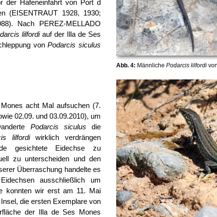
or der Hafeneinfahrt von Port d
gen (EISENTRAUT 1928, 1930;
88). Nach PEREZ-MELLADO
arcis lilfordi
auf der Illa de Ses
schleppung von
Podarcis siculus
Abb. 4:
Männliche
Podarcis lilfordi
von
s Mones acht Mal aufsuchen (7.
owie 02.09. und 03.09.2010), um
wanderte
Podarcis siculus
die
s lilfordi
wirklich verdrängen
ede gesichtete Eidechse zu
duell zu unterscheiden und den
unserer Überraschung handelte es
 Eidechsen ausschließlich um
he konnten wir erst am 11. Mai
 Insel, die ersten Exemplare von
rfläche der Illa de Ses Mones