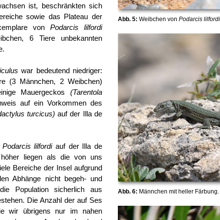
chsen ist, beschränkten sich
ereiche sowie das Plateau der
Abb. 5:
Weibchen von
Podarcis lilfordi
Exemplare von
Podarcis lilfordi
eibchen, 6 Tiere unbekannten
e.
iculus
war bedeutend niedriger:
are (3 Männchen, 2 Weibchen)
einige Mauergeckos
(Tarentola
inweis auf ein Vorkommen des
actylus turcicus)
auf der Illa de
n
Podarcis lilfordi
auf der Illa de
höher liegen als die von uns
ele Bereiche der Insel aufgrund
ilen Abhänge nicht begeh- und
ie Population sicherlich aus
Abb. 6:
Männchen mit heller Färbung.
bestehen. Die Anzahl der auf Ses
ie wir übrigens nur im nahen