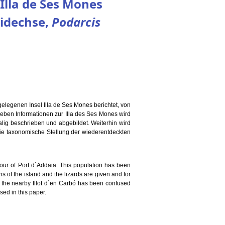
Illa de Ses Mones
eidechse,
Podarcis
elegenen Insel Illa de Ses Mones berichtet, von
eben Informationen zur Illa des Ses Mones wird
lig beschrieben und abgebildet. Weiterhin wird
 die taxonomische Stellung der wiederentdeckten
our of Port d´Addaia. This population has been
ns of the island and the lizards are given and for
ns the nearby Illot d´en Carbó has been confused
sed in this paper.