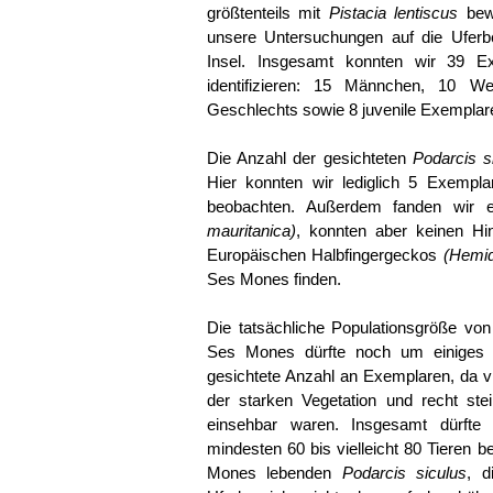
größtenteils mit
Pistacia lentiscus
bewa
unsere Untersuchungen auf die Uferb
Insel. Insgesamt konnten wir 39 
identifizieren: 15 Männchen, 10 W
Geschlechts sowie 8 juvenile Exemplar
Die Anzahl der gesichteten
Podarcis s
Hier konnten wir lediglich 5 Exempl
beobachten. Außerdem fanden wir 
mauritanica)
, konnten aber keinen H
Europäischen Halbfingergeckos
(Hemid
Ses Mones finden.
Die tatsächliche Populationsgröße vo
Ses Mones dürfte noch um einiges 
gesichtete Anzahl an Exemplaren, da vi
der starken Vegetation und recht ste
einsehbar waren. Insgesamt dürfte d
mindesten 60 bis vielleicht 80 Tieren 
Mones lebenden
Podarcis siculus
, d