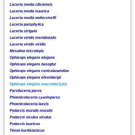
Lacerta media ciliciensis
Lacerta media isaurica
Lacerta media wolterstorffi
Lacerta pamphylica
Lacerta strigata
Lacerta viridis meridionalis
Lacerta viridis viridis
Mesalina microlepis
Ophisops elegans elegans
Ophisops elegans basoglui
Ophisops elegans centralanatoliae
Ophisops elegans ehrenbergii
Ophisops elegans macrodactylus
Parvilacerta parva
Phoenicolacerta cyanisparsa
Phoenicolacerta laevis
Podarcis muralis muralis
Podarcis siculus siculus
Podarcis tauricus
Timon kurdistanicus