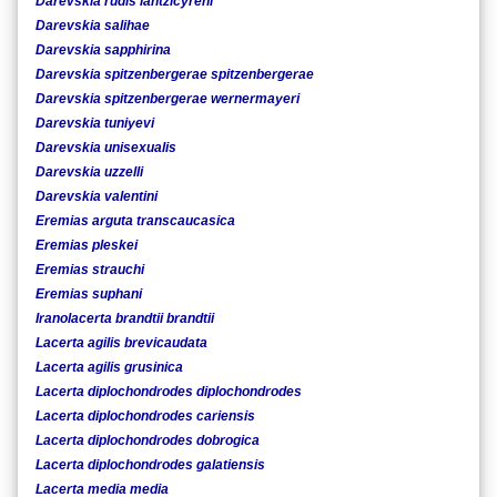
Darevskia rudis lantzicyreni
Darevskia salihae
Darevskia sapphirina
Darevskia spitzenbergerae spitzenbergerae
Darevskia spitzenbergerae wernermayeri
Darevskia tuniyevi
Darevskia unisexualis
Darevskia uzzelli
Darevskia valentini
Eremias arguta transcaucasica
Eremias pleskei
Eremias strauchi
Eremias suphani
Iranolacerta brandtii brandtii
Lacerta agilis brevicaudata
Lacerta agilis grusinica
Lacerta diplochondrodes diplochondrodes
Lacerta diplochondrodes cariensis
Lacerta diplochondrodes dobrogica
Lacerta diplochondrodes galatiensis
Lacerta media media