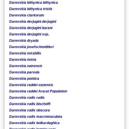
Darevskia bithynica bithynica
Darevskia bithynica tristis
Darevskia clarkorum
Darevskia derjugini derjugini
Darevskia derjugini barani
Darevskia derjugini ssp.
Darevskia dryada
Darevskia josefschmidtleri
Darevskia mirabilis
Darevskia mixta
Darevskia nairensis
Darevskia parvula
Darevskia pontica
Darevskia raddei vanensis
Darevskia raddei Ararat Population
Darevskia rudis rudis
Darevskia rudis bischoffi
Darevskia rudis obscura
Darevskia rudis macromaculata
Darevskia rudis bolkardaghica