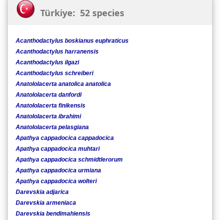
Türkiye: 52 species
Acanthodactylus boskianus euphraticus
Acanthodactylus harranensis
Acanthodactylus ilgazi
Acanthodactylus schreiberi
Anatololacerta anatolica anatolica
Anatololacerta danfordi
Anatololacerta finikensis
Anatololacerta ibrahimi
Anatololacerta pelasgiana
Apathya cappadocica cappadocica
Apathya cappadocica muhtari
Apathya cappadocica schmidtlerorum
Apathya cappadocica urmiana
Apathya cappadocica wolteri
Darevskia adjarica
Darevskia armeniaca
Darevskia bendimahiensis