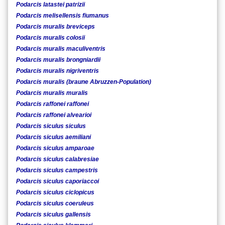
Podarcis latastei patrizii
Podarcis melisellensis fiumanus
Podarcis muralis breviceps
Podarcis muralis colosii
Podarcis muralis maculiventris
Podarcis muralis brongniardii
Podarcis muralis nigriventris
Podarcis muralis (braune Abruzzen-Population)
Podarcis muralis muralis
Podarcis raffonei raffonei
Podarcis raffonei alvearioi
Podarcis siculus siculus
Podarcis siculus aemiliani
Podarcis siculus amparoae
Podarcis siculus calabresiae
Podarcis siculus campestris
Podarcis siculus caporiaccoi
Podarcis siculus ciclopicus
Podarcis siculus coeruleus
Podarcis siculus gallensis