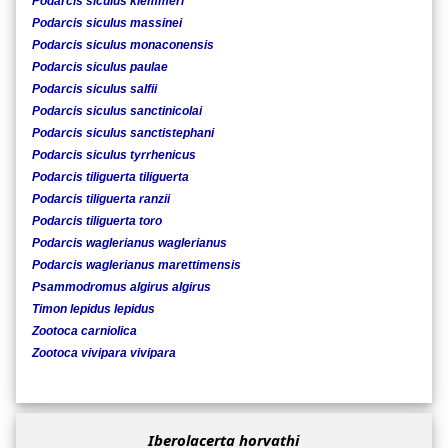
Podarcis siculus klemmeri
Podarcis siculus massinei
Podarcis siculus monaconensis
Podarcis siculus paulae
Podarcis siculus salfii
Podarcis siculus sanctinicolai
Podarcis siculus sanctistephani
Podarcis siculus tyrrhenicus
Podarcis tiliguerta tiliguerta
Podarcis tiliguerta ranzii
Podarcis tiliguerta toro
Podarcis waglerianus waglerianus
Podarcis waglerianus marettimensis
Psammodromus algirus algirus
Timon lepidus lepidus
Zootoca carniolica
Zootoca vivipara vivipara
Iberolacerta horvathi