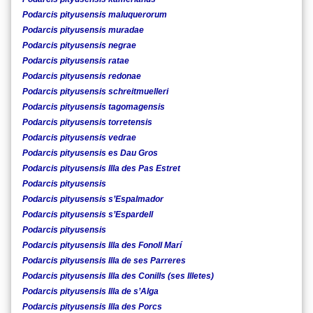
Podarcis pityusensis maluquerorum
Podarcis pityusensis muradae
Podarcis pityusensis negrae
Podarcis pityusensis ratae
Podarcis pityusensis redonae
Podarcis pityusensis schreitmuelleri
Podarcis pityusensis tagomagensis
Podarcis pityusensis torretensis
Podarcis pityusensis vedrae
Podarcis pityusensis es Dau Gros
Podarcis pityusensis Illa des Pas Estret
Podarcis pityusensis
Podarcis pityusensis s’Espalmador
Podarcis pityusensis s’Espardell
Podarcis pityusensis
Podarcis pityusensis Illa des Fonoll Marí
Podarcis pityusensis Illa de ses Parreres
Podarcis pityusensis Illa des Conills (ses Illetes)
Podarcis pityusensis Illa de s’Alga
Podarcis pityusensis Illa des Porcs