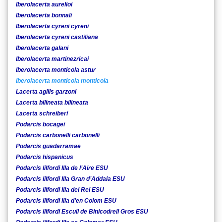
Iberolacerta aurelioi
Iberolacerta bonnali
Iberolacerta cyreni cyreni
Iberolacerta cyreni castiliana
Iberolacerta galani
Iberolacerta martinezricai
Iberolacerta monticola astur
Iberolacerta monticola monticola
Lacerta agilis garzoni
Lacerta bilineata bilineata
Lacerta schreiberi
Podarcis bocagei
Podarcis carbonelli carbonelli
Podarcis guadarramae
Podarcis hispanicus
Podarcis lilfordi Illa de l’Aire ESU
Podarcis lilfordi Illa Gran d’Addaia ESU
Podarcis lilfordi Illa del Rei ESU
Podarcis lilfordi Illa d’en Colom ESU
Podarcis lilfordi Escull de Binicodrell Gros ESU