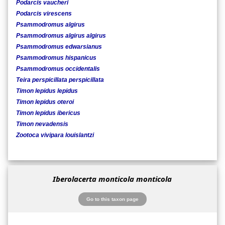
Podarcis vaucheri
Podarcis virescens
Psammodromus algirus
Psammodromus algirus algirus
Psammodromus edwarsianus
Psammodromus hispanicus
Psammodromus occidentalis
Teira perspicillata perspicillata
Timon lepidus lepidus
Timon lepidus oteroi
Timon lepidus ibericus
Timon nevadensis
Zootoca vivipara louislantzi
Iberolacerta monticola monticola
Go to this taxon page