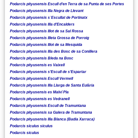
Podarcis pityusensis Escull d’en Terra de sa Punta de ses Portes
Podarcis pityusensis Illa Negra de Llevant
Podarcis pityusensis s`Escullat de Portinatx
Podarcis pityusensis Illa d’Encalders
Podarcis pityusensis Illot de sa Sal Rossa
Podarcis pityusensis Illeta Grossa de Porroig
Podarcis pityusensis Illot de sa Mesquida
Podarcis pityusensis Illa des Bosc de sa Conillera
Podarcis pityusensis Bleda na Bosc
Podarcis pityusensis es Vaixell
Podarcis pityusensis s’Escull de s’Espartar
Podarcis pityusensis Escull Vermell
Podarcis pityusensis Illa Llarga de Santa Eulària
Podarcis pityusensis es Malví Pla
Podarcis pityusensis es Vedranell
Podarcis pityusensis Escull de Tramuntana
Podarcis pityusensis sa Galera de Tramuntana
Podarcis pityusensis Illa Blanca (Badia Xarraca)
Podarcis siculus siculus
Podarcis siculus