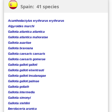
Spain: 41 species
Acanthodactylus erythrurus erythrurus
Algyroides marchi
Gallotia atlantica atlantica
Gallotia atlantica mahoratae
Gallotia auaritae
Gallotia bravoana
Gallotia caesaris caesaris
Gallotia caesaris gomerae
Gallotia galloti galloti
Gallotia galloti eisentrauti
Gallotia galloti insulanagae
Gallotia galloti palmae
Gallotia goliath
Gallotia intermedia
Gallotia simonyi
Gallotia stehlini
Iberolacerta aranica