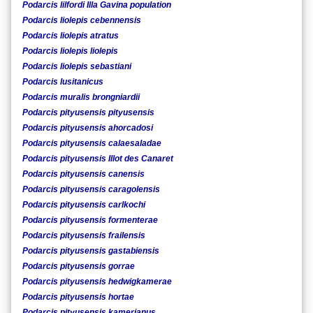
Podarcis lilfordi Illa Gavina population
Podarcis liolepis cebennensis
Podarcis liolepis atratus
Podarcis liolepis liolepis
Podarcis liolepis sebastiani
Podarcis lusitanicus
Podarcis muralis brongniardii
Podarcis pityusensis pityusensis
Podarcis pityusensis ahorcadosi
Podarcis pityusensis calaesaladae
Podarcis pityusensis Illot des Canaret
Podarcis pityusensis canensis
Podarcis pityusensis caragolensis
Podarcis pityusensis carlkochi
Podarcis pityusensis formenterae
Podarcis pityusensis frailensis
Podarcis pityusensis gastabiensis
Podarcis pityusensis gorrae
Podarcis pityusensis hedwigkamerae
Podarcis pityusensis hortae
Podarcis pityusensis kamerianus