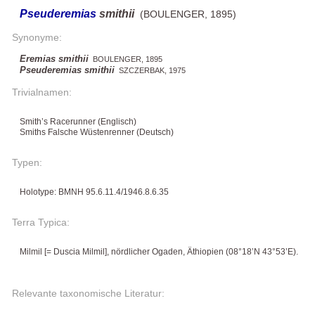
Pseuderemias
smithii
(BOULENGER, 1895)
Synonyme:
Eremias smithii
BOULENGER, 1895
Pseuderemias smithii
SZCZERBAK, 1975
Trivialnamen:
Smith’s Racerunner (Englisch)
Smiths Falsche Wüstenrenner (Deutsch)
Typen:
Holotype: BMNH 95.6.11.4/1946.8.6.35
Terra Typica:
Milmil [= Duscia Milmil], nördlicher Ogaden, Äthiopien (08°18’N 43°53’E).
Relevante taxonomische Literatur: