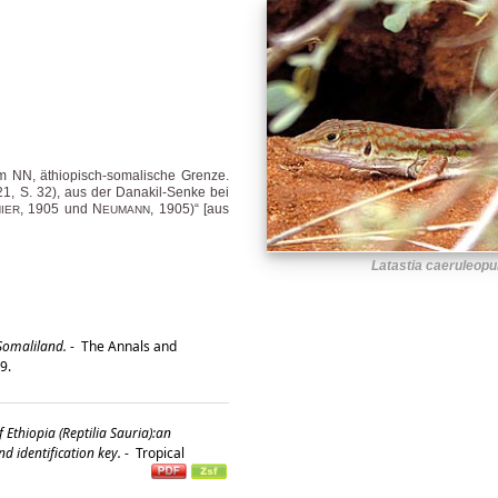
m NN, äthiopisch-somalische Grenze.
21, S. 32), aus der Danakil-Senke bei
, 1905 und N
, 1905)“ [aus
IER
EUMANN
Latastia caeruleopu
Somaliland.
-
The Annals and
29.
 Ethiopia (Reptilia Sauria):an
d identification key.
-
Tropical