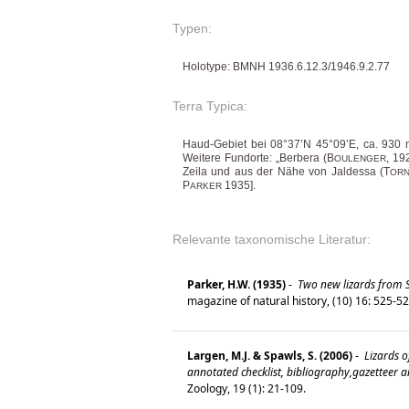
Typen:
Holotype: BMNH 1936.6.12.3/1946.9.2.77
Terra Typica:
Haud-Gebiet bei 08°37’N 45°09’E, ca. 930 
Weitere Fundorte: „Berbera (B
, 19
OULENGER
Zeila und aus der Nähe von Jaldessa (T
ORN
P
1935].
ARKER
Relevante taxonomische Literatur:
Parker, H.W. (1935)
-
Two new lizards from 
magazine of natural history, (10) 16: 525-5
Largen, M.J. & Spawls, S. (2006)
-
Lizards of
annotated checklist, bibliography,gazetteer an
Zoology, 19 (1): 21-109.