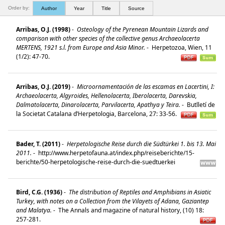
Order by:
Author
Year
Title
Source
Arribas, O.J. (1998)
-
Osteology of the Pyrenean Mountain Lizards and
comparison with other species of the collective genus Archaeolacerta
MERTENS, 1921 s.l. from Europe and Asia Minor.
-
Herpetozoa, Wien, 11
(1/2): 47-70.
Arribas, O.J. (2019)
-
Microornamentación de las escamas en Lacertini, I:
Archaeolacerta, Algyroides, Hellenolacerta, Iberolacerta, Darevskia,
Dalmatolacerta, Dinarolacerta, Parvilacerta, Apathya y Teira.
-
Butlletí de
la Societat Catalana d’Herpetologia, Barcelona, 27: 33-56.
Bader, T. (2011)
-
Herpetologische Reise durch die Südtürkei 1. bis 13. Mai
2011.
-
http://www.herpetofauna.at/index.php/reiseberichte/15-
berichte/50-herpetologische-reise-durch-die-suedtuerkei
Bird, C.G. (1936)
-
The distribution of Reptiles and Amphibians in Asiatic
Turkey, with notes on a Collection from the Vilayets of Adana, Gaziantep
and Malatya.
-
The Annals and magazine of natural history, (10) 18:
257-281.