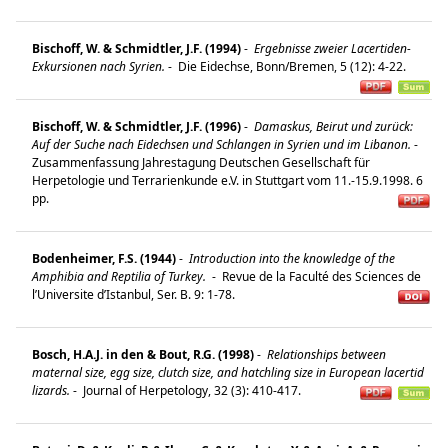
Bischoff, W. & Schmidtler, J.F. (1994)
-
Ergebnisse zweier Lacertiden-
Exkursionen nach Syrien.
-
Die Eidechse, Bonn/Bremen, 5 (12): 4-22.
Bischoff, W. & Schmidtler, J.F. (1996)
-
Damaskus, Beirut und zurück:
Auf der Suche nach Eidechsen und Schlangen in Syrien und im Libanon.
-
Zusammenfassung Jahrestagung Deutschen Gesellschaft für
Herpetologie und Terrarienkunde e.V. in Stuttgart vom 11.-15.9.1998. 6
pp.
Bodenheimer, F.S. (1944)
-
Introduction into the knowledge of the
Amphibia and Reptilia of Turkey.
-
Revue de la Faculté des Sciences de
l’Universite d’Istanbul, Ser. B. 9: 1-78.
Bosch, H.A.J. in den & Bout, R.G. (1998)
-
Relationships between
maternal size, egg size, clutch size, and hatchling size in European lacertid
lizards.
-
Journal of Herpetology, 32 (3): 410-417.