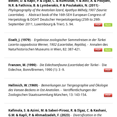
Botoni, D. & Kapli, P. & Ilgaz, C. & Kumlutas, Y. & Avci, A. & Pouyani,
N.R. & Fathinia, B. & Lymberakis, P. & Poulakakis, N. (2011)
-
Phylogeography of the Anatolian lizard, Apathya Méhely,1907 (Sauria:
Lacertidae).
-
Abstract book of the 16th SEH European Congress of
Herpetology & DGHT Deutscher Herpetologentag (25th to 29th
September 2011, Luxembourg & Trier). S. 94.
Eiselt, J. (1979)
-
Ergebnisse zoologischer Sammelreisen in der Türkei
Lacerta cappadocica Werner, 1902 (Lacertidae, Reptilia),
-
Annalen des
Naturhistorischen Museums in Wien, 82: 387-421.
Franzen, M. (1990)
-
Die Eidechsenfauna (Lacertidae) der Türkei
-
Die
Eidechse, Bonn/Bremen, 1990 (1): 3 -9.
Hellmich, W. (1969)
-
Bemerkungen zur Tiergeographie und Ökologie
des Vansee-Beckens in Ost-Anatolien.
-
Veröffentlichungen der
Zoologischen Staatssammlung München, 13: 143-154.
Kafimola, S. & Azimi, M. & Saberi-Pirooz, R. & Ilgaz, C. & Kashani,
G.M. & Kapli, P. & Ahmadzadeh, F. (2023)
-
Diversification in the